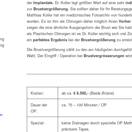
der
Implantate.
Dr. Koller legt größten Wert auf eine sehr
ind
zur
Brustvergrößerung.
Sie sollten daher für Ihr Beratungs
Matthias Koller hat ein medizinisches Fotoarchiv von hundert
wurden. Es ist ihm als Chirurgen daher möglich ihnen
Vorher
zeigen die eine ähnliche Ausgangsform der Brust wie Sie hatt
als Plastischen Chirurgen ist es Dr. Koller wichtig sich viel Z
ein
perfektes Ergebnis
bei der
Brustvergrößerung
zu erreic
Die Brustvergrößerung zählt zu den am häufigsten durchgeführt
Wahl. Der Eingriff / Operation bei
Brustvergrösserungen
wir
Kosten:
ab ca.
€ 6.500,-
(
Beide Brüste
)
Dauer der
ca. 75 – 100 Minuten / OP
OP:
en
Spezial:
keine Drainagen durch spezielle OP Metho
präzisere Tapes.