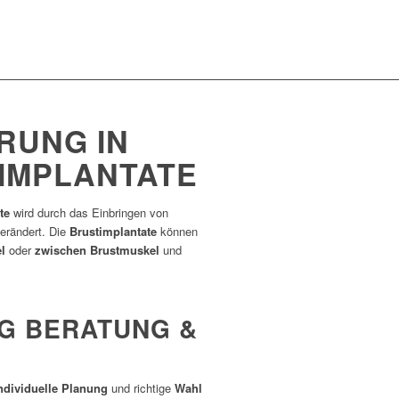
NG IN L
MPLANTATE
ate
wird durch das Einbringen von
verändert. Die
Brustimplantate
können
l
oder
zwischen Brustmuskel
und
BERATUNG & W
ndividuelle Planung
und richtige
Wahl