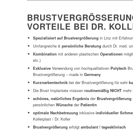
BRUSTVERGRÖSSERUNG L
ORTEILE BEI DR. KOLL
Spezialisiert auf Brustvergrößerung
in Linz mit Erfahru
Umfangreiche &
persönliche Beratung
durch Dr. med. uni
Kombination
mit anderen plastischen
Operationen
mögli
etc.)
Exklusive
Verwendung von hochqualitativen
Polytech
Bru
Brustvergrößerung – made in
Germany
Kurznarbentechnik
bei der Brustvergrößerung für sehr
ku
Die Brust Implantate müssen
routinemäßig NICHT
mehr
schönes, natürliches Ergebnis
der
Brustvergrößerung
persönlichen
Wünsche
der
Patientin
optimale Nachbetreuung
inklusive
individueller Schme
Kollerplast / Dr. Koller
Brustvergrößerung
erfolgt
ambulant / tagesklinisch