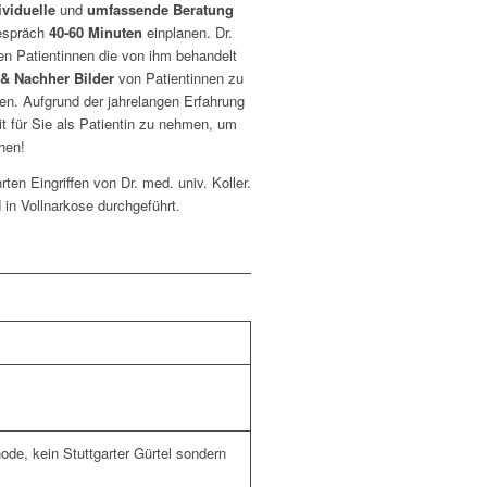
ividuelle
und
umfassende Beratung
gespräch
40-60 Minuten
einplanen. Dr.
en Patientinnen die von ihm behandelt
 & Nachher Bilder
von Patientinnen zu
en. Aufgrund der jahrelangen Erfahrung
eit für Sie als Patientin zu nehmen, um
hen!
en Eingriffen von Dr. med. univ. Koller.
d in Vollnarkose durchgeführt.
de, kein Stuttgarter Gürtel sondern