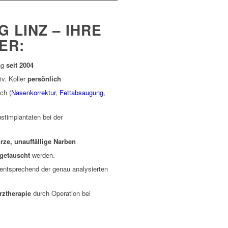
INZ – IHRE V
ER:
ng
seit 2004
v. Koller
persönlich
ch (
Nasenkorrektur
,
Fettabsaugung
,
stimplantaten bei der
rze, unauffällige Narben
getauscht
werden.
entsprechend der genau analysierten
rztherapie
durch Operation bei