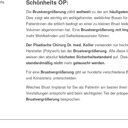
Schönheits OP:
Die
Brustvergrößerung
zählt
weltweit
zu der am
häufigsten
Dies zeigt wie wichtig ein wohlgeformter, weiblicher Busen für 
Patientinnen die erblich bedingt an einer zu kleinen Brust lei
Volumen abgenommen hat. Eine
Brustvergrößerung mit Imp
mehr Wohlbefinden und Selbstbewusstsein führen.
Der Plastische Chirurg Dr. med. Koller
verwendet nur hochq
Hersteller (Polytech) bei der
Brustvergrößerung.
Alle diese 
weisen den absolut
höchsten Sicherheitsstandard
auf. Dies
standardmäßig nicht
mehr
getauscht werden.
Für eine
Brustvergrößerung
gibt es hunderte verschiedene B
und Konsistenz unterscheiden.
Welches Brust Implanat für Sie als Patientin am besten ihre
Vorstellungen entspricht wird beim wichtigsten Teil der präop
Brustvergrößerung
besprochen.