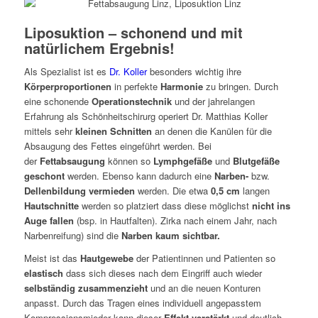
Liposuktion – schonend und mit
natürlichem Ergebnis!
Als Spezialist ist es
Dr. Koller
besonders wichtig ihre
Körperproportionen
in perfekte
Harmonie
zu bringen. Durch
eine schonende
Operationstechnik
und der jahrelangen
Erfahrung als Schönheitschirurg operiert Dr. Matthias Koller
mittels sehr
kleinen Schnitten
an denen die Kanülen für die
Absaugung des Fettes eingeführt werden. Bei
der
Fettabsaugung
können so
Lymphgefäße
und
Blutgefäße
geschont
werden. Ebenso kann dadurch eine
Narben-
bzw.
Dellenbildung vermieden
werden. Die etwa
0,5 cm
langen
Hautschnitte
werden so platziert dass diese möglichst
nicht ins
Auge fallen
(bsp. in Hautfalten). Zirka nach einem Jahr, nach
Narbenreifung) sind die
Narben kaum sichtbar.
Meist ist das
Hautgewebe
der Patientinnen und Patienten so
elastisch
dass sich dieses nach dem Eingriff auch wieder
selbständig zusammenzieht
und an die neuen Konturen
anpasst. Durch das Tragen eines individuell angepasstem
Kompressionsmieder kann dieser
Effekt verstärkt
und deutlich