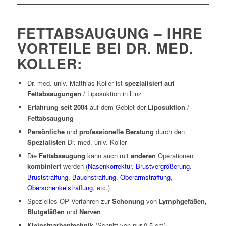
FETTABSAUGUNG – IHRE
VORTEILE BEI DR. MED.
KOLLER:
Dr. med. univ. Matthias Koller ist
spezialisiert auf
Fettabsaugungen
/ Liposuktion in Linz
Erfahrung seit 2004
auf dem Gebiet der
Liposuktion
/
Fettabsaugung
Persönliche
und
professionelle Beratung
durch den
Spezialisten
Dr. med. univ. Koller
Die
Fettabsaugung
kann auch mit
anderen
Operationen
kombiniert
werden (
Nasenkorrektur
,
Brustvergrößerung
,
Bruststraffung
,
Bauchstraffung
,
Oberarmstraffung
,
Oberschenkelstraffung
, etc.)
Spezielles OP Verfahren zur
Schonung
von
Lymphgefäßen,
Blutgefäßen
und
Nerven
Kleinstnarbentechnik
(Schnitt von nur 0,5 cm)