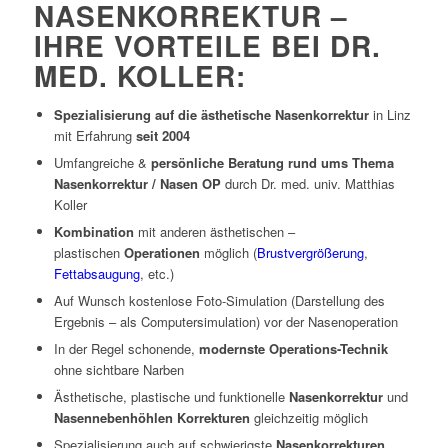
NASENKORREKTUR –
IHRE VORTEILE BEI DR.
MED. KOLLER:
Spezialisierung auf die ästhetische Nasenkorrektur
in Linz
mit Erfahrung
seit 2004
Umfangreiche &
persönliche Beratung rund ums Thema
Nasenkorrektur / Nasen OP
durch Dr. med. univ. Matthias
Koller
Kombination
mit anderen ästhetischen –
plastischen
Operationen
möglich (
Brustvergrößerung
,
Fettabsaugung
,
etc.)
Auf Wunsch kostenlose Foto-Simulation (Darstellung des
Ergebnis – als Computersimulation) vor der Nasenoperation
In der Regel schonende,
modernste Operations-Technik
ohne sichtbare Narben
Ästhetische, plastische und funktionelle
Nasenkorrektur
und
Nasennebenhöhlen Korrekturen
gleichzeitig möglich
Spezialisierung auch auf schwierigste
Nasenkorrekturen