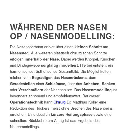
WÄHREND DER NASEN
OP / NASENMODELLING:
Die Nasenoperation erfolgt über einen
kleinen Schnitt
am
Nasensteg.
Alle weiteren plastisch chirurgischen Schritte
erfolgen
innerhalb der Nase.
Dabei werden Knorpel, Knochen
und Bindegewebe
sorgfältig modelliert.
Hierbei entsteht ein
harmonisches, ästhetisches Gesamtbild. Die Möglichkeiten
reichen vom
Begradigen
des
Nasenrückens,
dem
Geradestellen
einer
Schiefnase,
über das
Anheben, Senken
oder
Verschmälern
der Nasenspitze. Das
Nasenmodelling
ist
besonders schonend und empfehlenswert. Bei dieser
Operationstechnik
kann
Chirurg
Dr. Matthias Koller eine
Reduktion des Höckers meist ohne Brechen des Nasenbeins
erreichen. Eine deutlich
kürzere Heilungsphase
sowie eine
schnellere Rückkehr zum Alltag ist das Ergebnis des
Nasenmodellings.